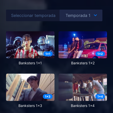
Seleccionar temporada
1
x
1
1
x
2
Banksters 1x1
Banksters 1x2
1
x
3
1
x
4
Banksters 1x3
Banksters 1x4