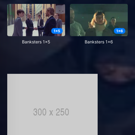
1
x
5
1
x
6
Banksters 1x5
Banksters 1x6