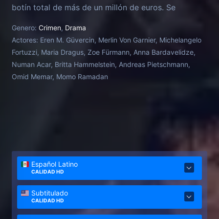
botín total de más de un millón de euros. Se
enfrenta a diez años de prisión, a menos que delate
Genero:
Crimen
,
Drama
a sus cómplices y devuelva el dinero. Pero le han
Actores:
Eren M. Güvercin, Merlin Von Garnier, Michelangelo
robado su parte y Yusuf permanece en silencio.
Fortuzzi, Maria Dragus, Zoe Fürmann, Anna Bardavelidze,
¿Quién le ha delatado, y solo a él?
Numan Acar, Britta Hammelstein, Andreas Pietschmann,
Omid Memar, Momo Ramadan
Español Latino
CALIDAD HD
Subtitulado
CALIDAD HD