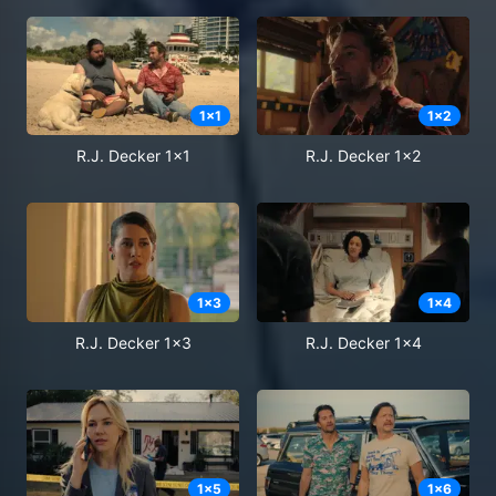
1
x
1
1
x
2
R.J. Decker 1x1
R.J. Decker 1x2
1
x
3
1
x
4
R.J. Decker 1x3
R.J. Decker 1x4
1
x
5
1
x
6