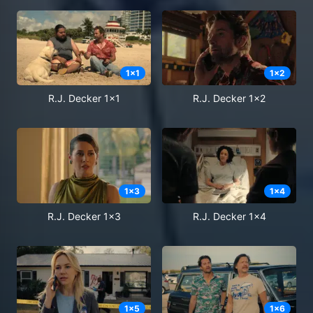
1
x
1
1
x
2
R.J. Decker 1x1
R.J. Decker 1x2
1
x
3
1
x
4
R.J. Decker 1x3
R.J. Decker 1x4
1
x
5
1
x
6