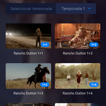
Seleccionar temporada
1
x
1
1
x
2
Rancho Dutton 1x1
Rancho Dutton 1x2
1
x
3
1
x
4
Rancho Dutton 1x3
Rancho Dutton 1x4