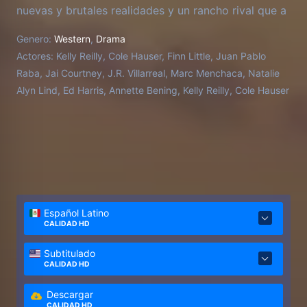
nuevas y brutales realidades y un rancho rival que a
toda costa protege su imperio.
Genero:
Western
,
Drama
Actores:
Kelly Reilly, Cole Hauser, Finn Little, Juan Pablo
Raba, Jai Courtney, J.R. Villarreal, Marc Menchaca, Natalie
Alyn Lind, Ed Harris, Annette Bening, Kelly Reilly, Cole Hauser
Español Latino
CALIDAD HD
Subtitulado
CALIDAD HD
Descargar
CALIDAD HD