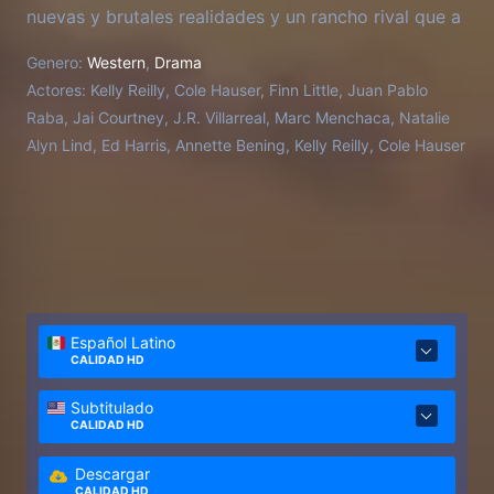
nuevas y brutales realidades y un rancho rival que a
toda costa protege su imperio.
Genero:
Western
,
Drama
Actores:
Kelly Reilly, Cole Hauser, Finn Little, Juan Pablo
Raba, Jai Courtney, J.R. Villarreal, Marc Menchaca, Natalie
Alyn Lind, Ed Harris, Annette Bening, Kelly Reilly, Cole Hauser
Español Latino
CALIDAD HD
Subtitulado
CALIDAD HD
Descargar
CALIDAD HD