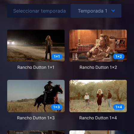
Seleccionar temporada
1
x
1
1
x
2
Rancho Dutton 1x1
Rancho Dutton 1x2
1
x
3
1
x
4
Rancho Dutton 1x3
Rancho Dutton 1x4