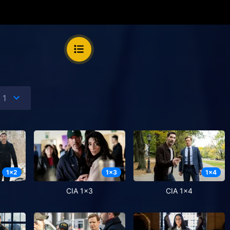
1
x
2
1
x
3
1
x
4
CIA 1x3
CIA 1x4