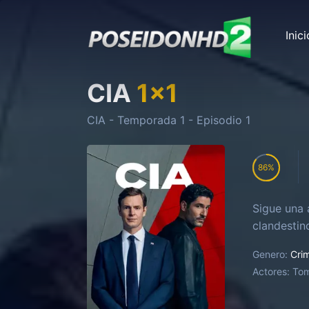
Inici
CIA
1
x
1
CIA
- Temporada
1
- Episodio
1
86
Sigue una 
clandestin
Genero:
Cri
Actores:
Tom