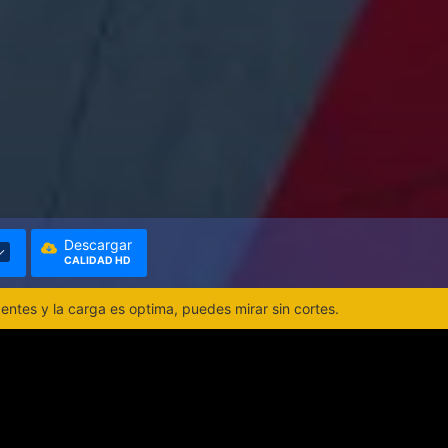
Descargar
CALIDAD HD
ntes y la carga es optima, puedes mirar sin cortes.