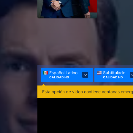
Español Latino
Subtitulado
CALIDAD HD
CALIDAD HD
Esta opción de video contiene ventanas emerge