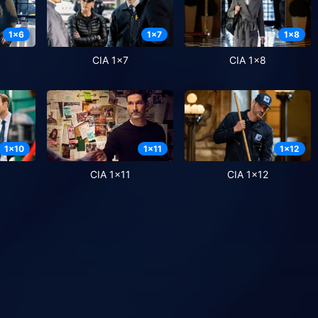
1
x
6
1
x
7
1
x
8
CIA 1x7
CIA 1x8
1
x
10
1
x
11
1
x
12
CIA 1x11
CIA 1x12