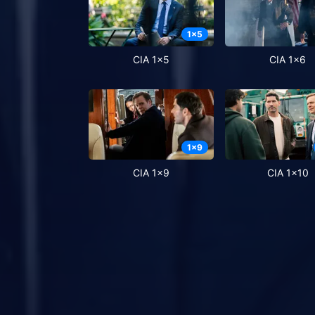
1
x
5
CIA 1x5
CIA 1x6
1
x
9
CIA 1x9
CIA 1x10