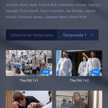
Actores:
Noah Wyle, Patrick Ball, Katherine LaNasa, Supriya
Ganesh, Fiona Dourif, Taylor Dearden, Isa Briones, Gerran
Howell, Shabana Azeez, Sepideh Moafi, Noah Wyle
Seleccionar temporada
1
x
1
1
x
2
The Pitt 1x1
The Pitt 1x2