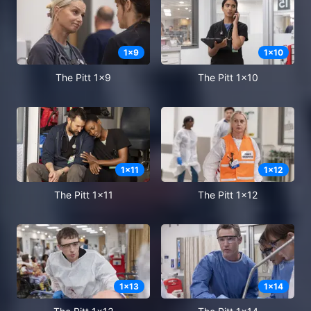
1
x
9
1
x
10
The Pitt 1x9
The Pitt 1x10
1
x
11
1
x
12
The Pitt 1x11
The Pitt 1x12
1
x
13
1
x
14