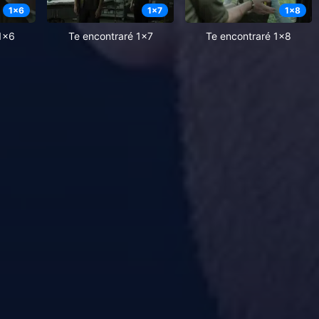
1
x
6
1
x
7
1
x
8
1x6
Te encontraré 1x7
Te encontraré 1x8