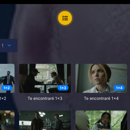
1
x
2
1
x
3
1
x
4
1x2
Te encontraré 1x3
Te encontraré 1x4