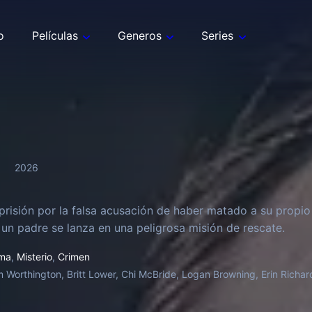
o
Películas
Generos
Series
2026
prisión por la falsa acusación de haber matado a su propio
, un padre se lanza en una peligrosa misión de rescate.
ma
,
Misterio
,
Crimen
 Worthington, Britt Lower, Chi McBride, Logan Browning, Erin Richard