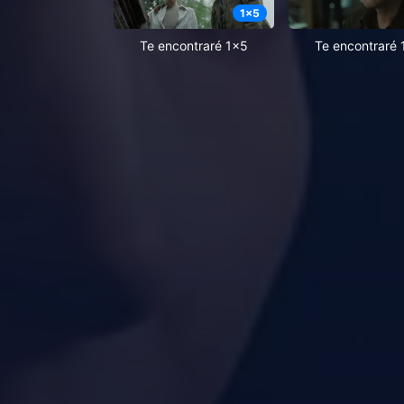
1
x
5
Te encontraré 1x5
Te encontraré 