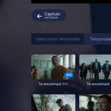
Capitulo
ANTERIOR
Seleccionar temporada
1
x
1
Te encontraré 1x1
Te encontraré 