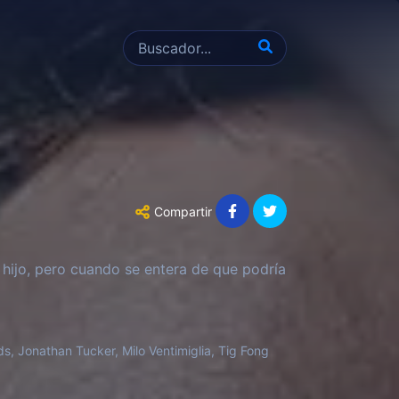
Compartir
 hijo, pero cuando se entera de que podría
s, Jonathan Tucker, Milo Ventimiglia, Tig Fong