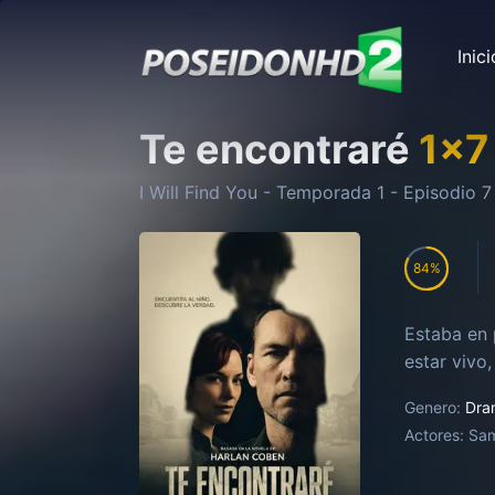
Inici
Te encontraré
1
x
7
I Will Find You
- Temporada
1
- Episodio
7
84
Estaba en 
estar vivo
Genero:
Dra
Actores:
Sam