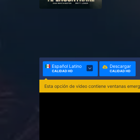
Español Latino
Descargar
CALIDAD HD
CALIDAD HD
Esta opción de video contiene ventanas emerge