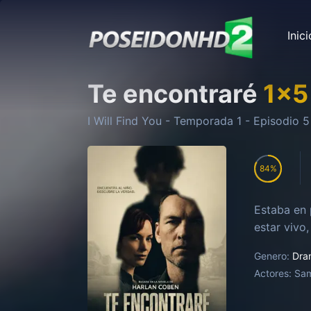
Inici
Te encontraré
1
x
5
I Will Find You
- Temporada
1
- Episodio
5
84
Estaba en 
estar vivo
Genero:
Dra
Actores:
Sam