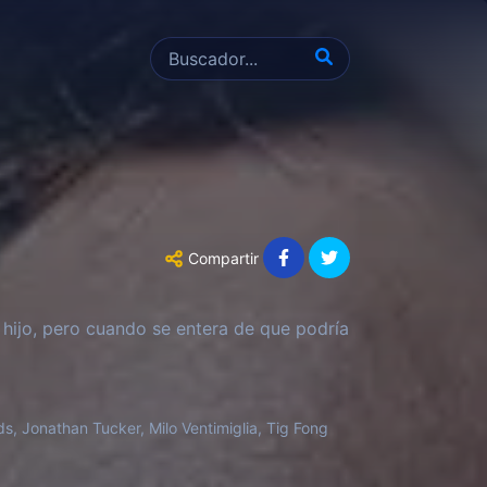
Compartir
 hijo, pero cuando se entera de que podría
s, Jonathan Tucker, Milo Ventimiglia, Tig Fong