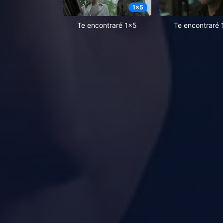
1
x
5
Te encontraré 1x5
Te encontraré 