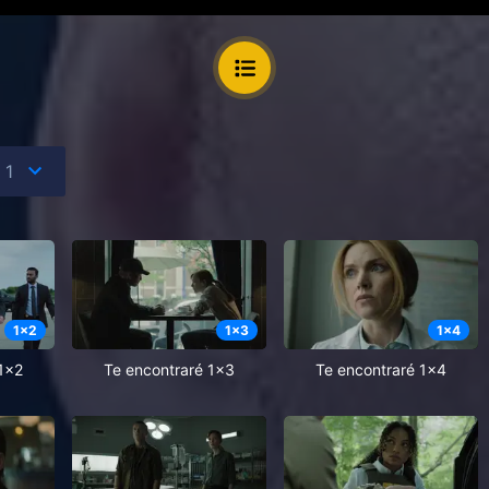
1
x
2
1
x
3
1
x
4
1x2
Te encontraré 1x3
Te encontraré 1x4