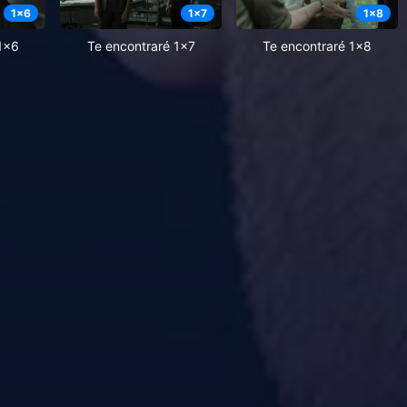
1
x
6
1
x
7
1
x
8
1x6
Te encontraré 1x7
Te encontraré 1x8