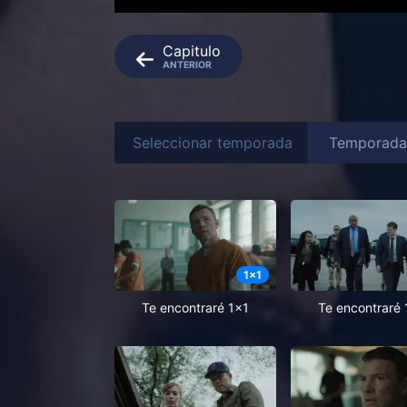
Capitulo
ANTERIOR
Seleccionar temporada
1
x
1
Te encontraré 1x1
Te encontraré 