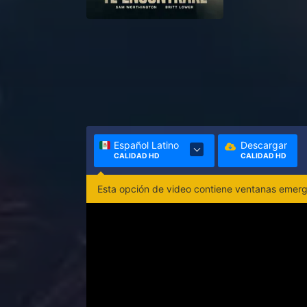
Español Latino
Descargar
CALIDAD HD
CALIDAD HD
Esta opción de video contiene ventanas emerge