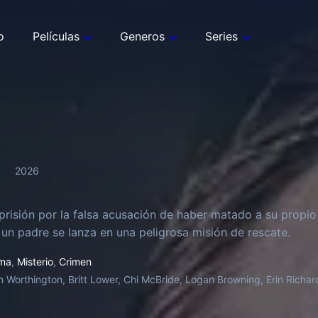
o
Películas
Generos
Series
2026
prisión por la falsa acusación de haber matado a su propio
, un padre se lanza en una peligrosa misión de rescate.
ma
,
Misterio
,
Crimen
 Worthington, Britt Lower, Chi McBride, Logan Browning, Erin Richard