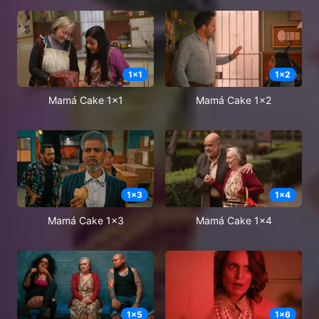
1
x
1
1
x
2
Mamá Cake 1x1
Mamá Cake 1x2
1
x
3
1
x
4
Mamá Cake 1x3
Mamá Cake 1x4
1
x
5
1
x
6