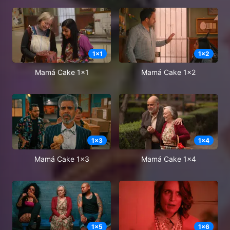
1
x
1
1
x
2
Mamá Cake 1x1
Mamá Cake 1x2
1
x
3
1
x
4
Mamá Cake 1x3
Mamá Cake 1x4
1
x
5
1
x
6