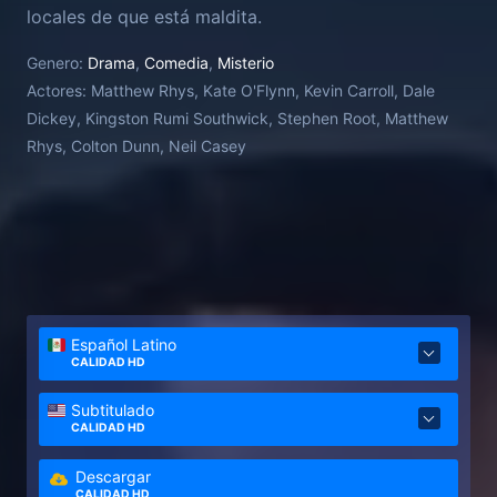
locales de que está maldita.
Genero:
Drama
,
Comedia
,
Misterio
Actores:
Matthew Rhys, Kate O'Flynn, Kevin Carroll, Dale
Dickey, Kingston Rumi Southwick, Stephen Root, Matthew
Rhys, Colton Dunn, Neil Casey
Español Latino
CALIDAD HD
Subtitulado
CALIDAD HD
Descargar
CALIDAD HD