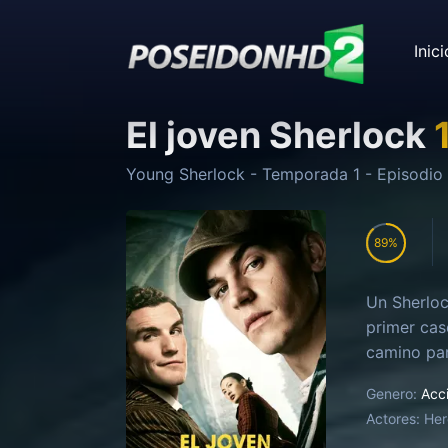
Inici
El joven Sherlock
Young Sherlock
- Temporada
1
- Episodio
89
Un Sherloc
primer cas
camino par
Genero:
Acc
Actores:
Her