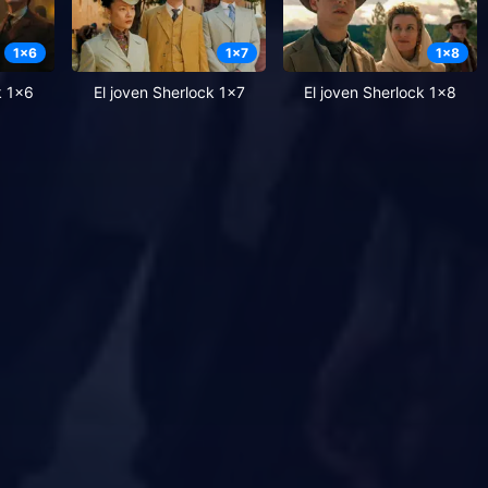
1
x
6
1
x
7
1
x
8
k 1x6
El joven Sherlock 1x7
El joven Sherlock 1x8