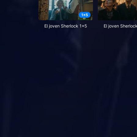
1
x
5
El joven Sherlock 1x5
El joven Sherloc