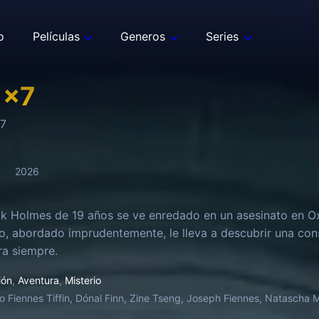
o
Películas
Generos
Series
1
x
7
7
2026
k Holmes de 19 años se ve enredado en un asesinato en Oxf
o, abordado imprudentemente, le lleva a descubrir una cons
a siempre.
ión
,
Aventura
,
Misterio
o Fiennes Tiffin, Dónal Finn, Zine Tseng, Joseph Fiennes, Natascha M