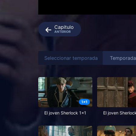
Capitulo
ANTERIOR
Seleccionar temporada
1
x
1
El joven Sherlock 1x1
El joven Sherloc