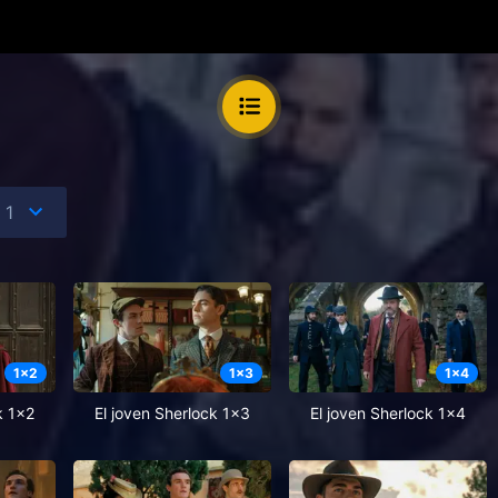
1
x
2
1
x
3
1
x
4
k 1x2
El joven Sherlock 1x3
El joven Sherlock 1x4