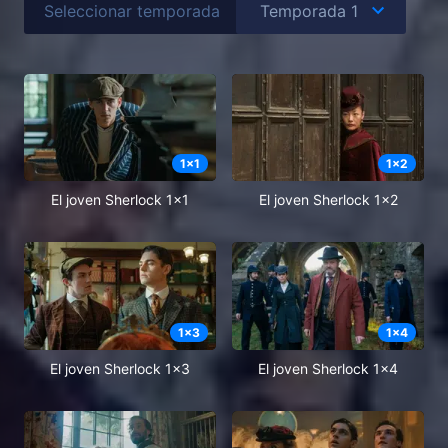
Seleccionar temporada
1
x
1
1
x
2
El joven Sherlock 1x1
El joven Sherlock 1x2
1
x
3
1
x
4
El joven Sherlock 1x3
El joven Sherlock 1x4