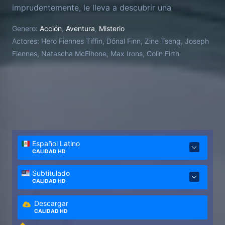
imprudentemente, le lleva a descubrir una
conspiración de gran alcance que altera su camino
Genero:
Acción
,
Aventura
,
Misterio
para siempre.
Actores:
Hero Fiennes Tiffin, Dónal Finn, Zine Tseng, Joseph
Fiennes, Natascha McElhone, Max Irons, Colin Firth
Español Latino
CALIDAD HD
Subtitulado
CALIDAD HD
Descargar
CALIDAD HD