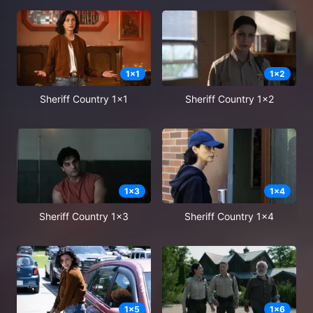
1
x
1
1
x
2
Sheriff Country 1x1
Sheriff Country 1x2
1
x
3
1
x
4
Sheriff Country 1x3
Sheriff Country 1x4
1
x
5
1
x
6