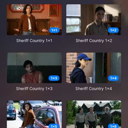
1
x
1
1
x
2
Sheriff Country 1x1
Sheriff Country 1x2
1
x
3
1
x
4
Sheriff Country 1x3
Sheriff Country 1x4
1
x
5
1
x
6