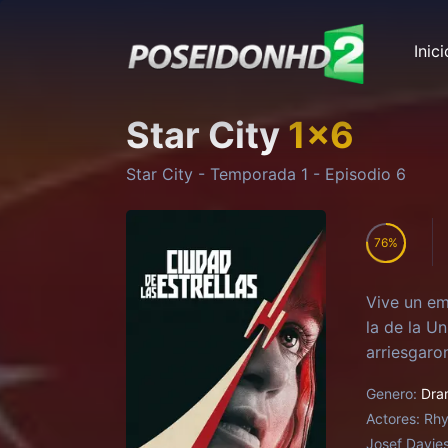
Inici
Star City
1
x
6
Star City
- Temporada
1
- Episodio
6
76
Vive un em
la de la U
arriesgaron
Genero:
Dra
Actores:
Rhy
Josef Davie