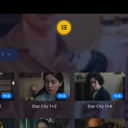
1
x
2
1
x
3
1
x
4
2
Star City 1x3
Star City 1x4