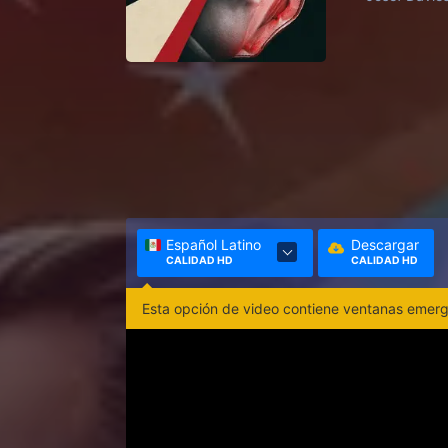
Español Latino
Descargar
CALIDAD HD
CALIDAD HD
Esta opción de video contiene ventanas emerge