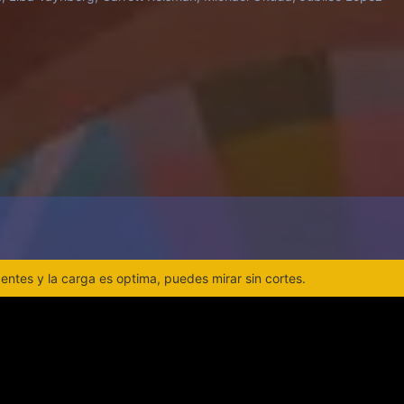
ntes y la carga es optima, puedes mirar sin cortes.