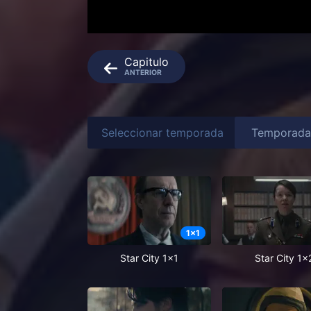
Capitulo
ANTERIOR
Seleccionar temporada
1
x
1
Star City 1x1
Star City 1x