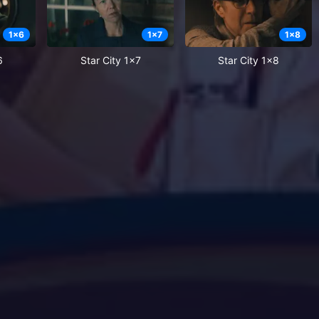
1
x
6
1
x
7
1
x
8
6
Star City 1x7
Star City 1x8