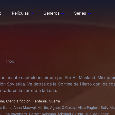
o
Películas
Generos
Series
2026
ocionante capítulo inspirado por For All Mankind. Mismo uni
nión Soviética. Ve detrás de la Cortina de Hierro con los co
 todo en la carrera a la Luna.
ma
,
Ciencia ficción
,
Fantasía
,
Guerra
s Ifans, Anna Maxwell Martin, Agnes O'Casey, Alice Englert, Solly 
s, Liba Vaynberg, Garrett Reisman, Michael Okuda, Jubilee Lopez