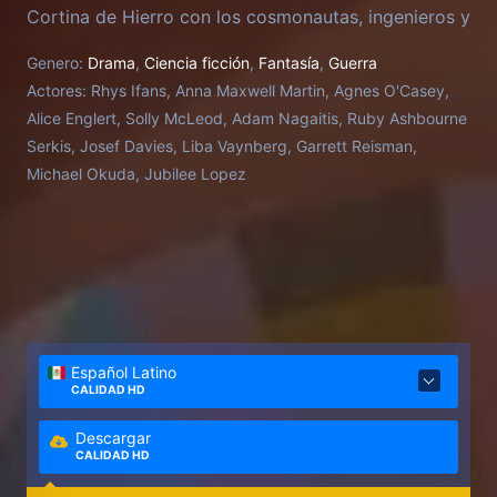
Cortina de Hierro con los cosmonautas, ingenieros y
oficiales que lo arriesgaron todo en la carrera a la
Genero:
Drama
,
Ciencia ficción
,
Fantasía
,
Guerra
Luna.
Actores:
Rhys Ifans, Anna Maxwell Martin, Agnes O'Casey,
Alice Englert, Solly McLeod, Adam Nagaitis, Ruby Ashbourne
Serkis, Josef Davies, Liba Vaynberg, Garrett Reisman,
Michael Okuda, Jubilee Lopez
Español Latino
CALIDAD HD
Descargar
CALIDAD HD