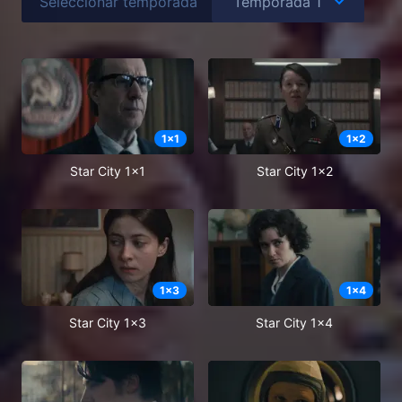
Seleccionar temporada
1
x
1
1
x
2
Star City 1x1
Star City 1x2
1
x
3
1
x
4
Star City 1x3
Star City 1x4