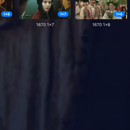
1
x
6
1
x
7
1
x
8
1670 1x7
1670 1x8