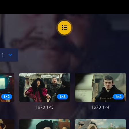
1
x
2
1
x
3
1
x
4
1670 1x3
1670 1x4