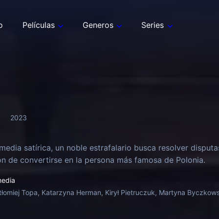
o
Películas
Generos
Series
2023
media satírica, un noble estrafalario busca resolver disput
ón de convertirse en la persona más famosa de Polonia.
edia
tłomiej Topa, Katarzyna Herman, Kirył Pietruczuk, Martyna Byczkows