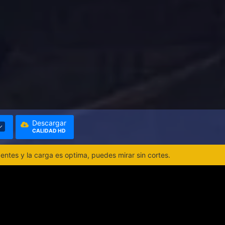
Descargar
CALIDAD HD
ntes y la carga es optima, puedes mirar sin cortes.