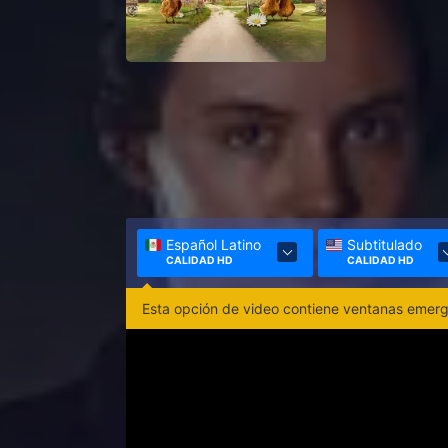
Español Latino
Subtitulado
CALIDAD HD
CALIDAD HD
Esta opción de video contiene ventanas emerge