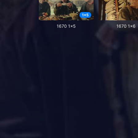
1
x
5
1670 1x5
1670 1x6