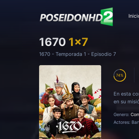
Inici
1670
1
x
7
1670
- Temporada
1
- Episodio
7
74
En esta co
en su misi
Genero:
Com
Actores:
Bar