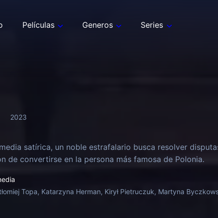
o
Películas
Generos
Series
2023
media satírica, un noble estrafalario busca resolver disput
ón de convertirse en la persona más famosa de Polonia.
edia
tłomiej Topa, Katarzyna Herman, Kirył Pietruczuk, Martyna Byczkows