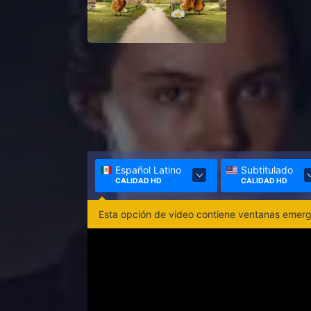
Español Latino
Subtitulado
CALIDAD HD
CALIDAD HD
Esta opción de video contiene ventanas emerge