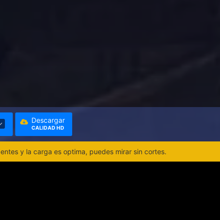
Descargar
CALIDAD HD
ntes y la carga es optima, puedes mirar sin cortes.