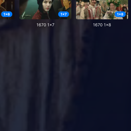
1
x
6
1
x
7
1
x
8
1670 1x7
1670 1x8