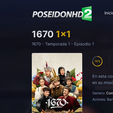
Inici
1670
1
x
1
1670
- Temporada
1
- Episodio
1
74
En esta co
en su misi
Genero:
Com
Actores:
Bar