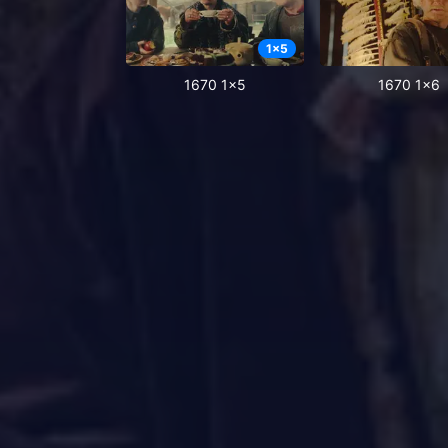
1
x
5
1670 1x5
1670 1x6