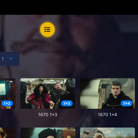
1
x
2
1
x
3
1
x
4
1670 1x3
1670 1x4