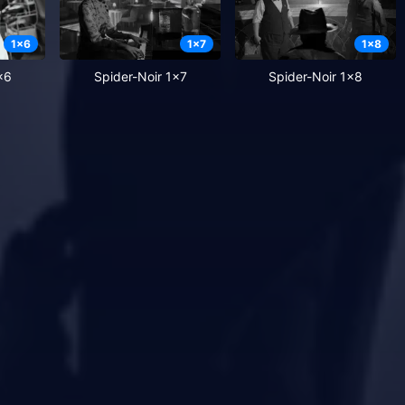
1
x
6
1
x
7
1
x
8
x6
Spider-Noir 1x7
Spider-Noir 1x8