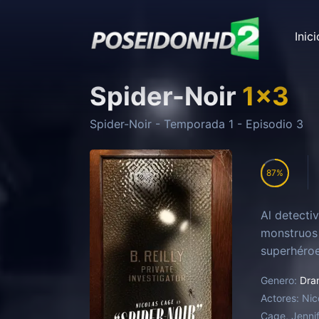
Inici
Spider-Noir
1
x
3
Spider-Noir
- Temporada
1
- Episodio
3
87
Al detecti
monstruos 
superhéroe
Genero:
Dra
Actores:
Nic
Cage, Jennif