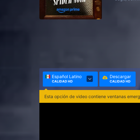
Español Latino
Descargar
CALIDAD HD
CALIDAD HD
Esta opción de video contiene ventanas emerge