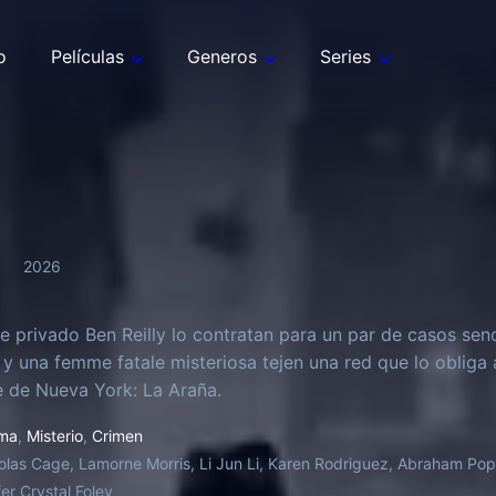
o
Películas
Generos
Series
2026
ve privado Ben Reilly lo contratan para un par de casos senc
y una femme fatale misteriosa tejen una red que lo obliga 
 de Nueva York: La Araña.
ma
,
Misterio
,
Crimen
olas Cage, Lamorne Morris, Li Jun Li, Karen Rodriguez, Abraham Pop
er Crystal Foley