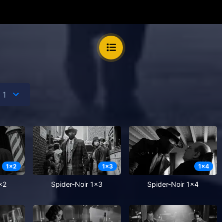
1
x
2
1
x
3
1
x
4
x2
Spider-Noir 1x3
Spider-Noir 1x4