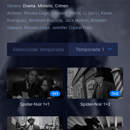
como el único superhéroe de Nueva York: La Araña.
Genero:
Drama
,
Misterio
,
Crimen
Actores:
Nicolas Cage, Lamorne Morris, Li Jun Li, Karen
Rodriguez, Abraham Popoola, Jack Huston, Brendan
Gleeson, Nicolas Cage, Jennifer Crystal Foley
Seleccionar temporada
1
x
1
1
x
2
Spider-Noir 1x1
Spider-Noir 1x2