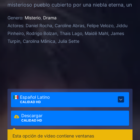
misterioso pueblo cubierto por una niebla eterna, un
lugar del que nadie puede escapar.
Genero:
Misterio
,
Drama
Actores:
Daniel Rocha, Caroline Abras, Felipe Velozo, Jiddu
Pinheiro, Rodrigo Bolzan, Thais Lago, Maidê Mahl, James
Turpin, Carolina Mânica, Julia Sette
Español Latino
CALIDAD HD
Descargar
CALIDAD HD
Esta opción de video contiene ventanas