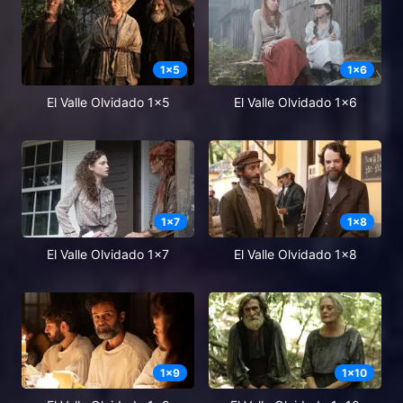
1
x
5
1
x
6
El Valle Olvidado 1x5
El Valle Olvidado 1x6
1
x
7
1
x
8
El Valle Olvidado 1x7
El Valle Olvidado 1x8
1
x
9
1
x
10