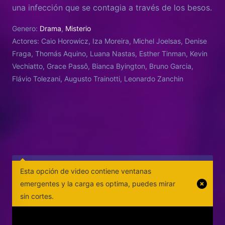
una infección que se contagia a través de los besos.
Ahora, los jóvenes tendrán que averiguar cómo
Genero:
Drama
,
Misterio
parar la epidemia evitando contagiarse.
Actores:
Caio Horowicz, Iza Moreira, Michel Joelsas, Denise
Fraga, Thomás Aquino, Luana Nastas, Esther Tinman, Kevin
Vechiatto, Grace Passô, Bianca Byington, Bruno Garcia,
Flávio Tolezani, Augusto Trainotti, Leonardo Zanchin
Esta opción de video contiene ventanas
emergentes y la carga es optima, puedes mirar
sin cortes.