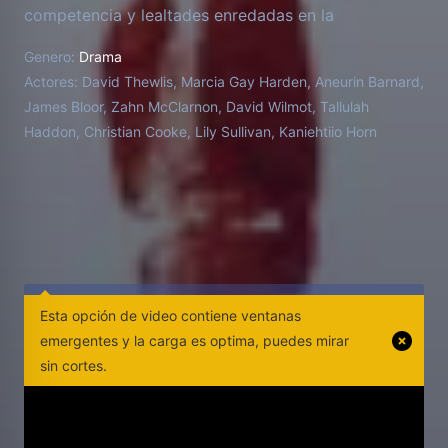
competencia y lealtades enredadas en la
encrucijada de la civilización: el Nuevo Mundo.
Genero:
Drama
Basado en la novela de la ganadora de Pulitzer
Actores:
David Thewlis, Marcia Gay Harden, Aneurin Barnard,
Annie Proulx.
James Bloor, Zahn McClarnon, David Wilmot, Tallulah
Haddon, Christian Cooke, Lily Sullivan, Kaniehtiio Horn
Esta opción de video contiene ventanas
emergentes y la carga es optima, puedes mirar
sin cortes.