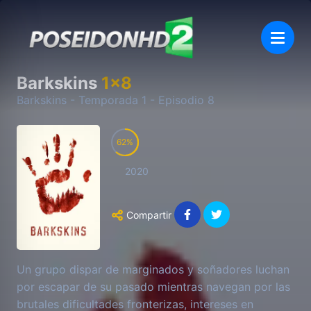
Barkskins
1
x
8
Barkskins
- Temporada
1
- Episodio
8
62
2020
Compartir
Un grupo dispar de marginados y soñadores luchan
por escapar de su pasado mientras navegan por las
brutales dificultades fronterizas, intereses en