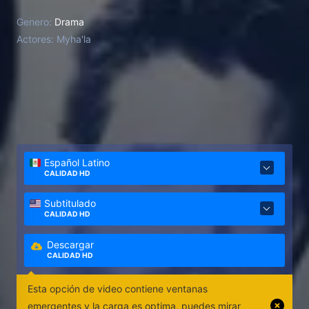
Genero:
Drama
Actores:
Myha'la
Español Latino
CALIDAD HD
Subtitulado
CALIDAD HD
Descargar
CALIDAD HD
Esta opción de video contiene ventanas
emergentes y la carga es optima, puedes mirar