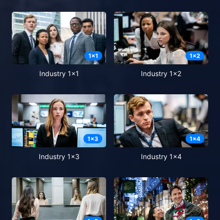
1
x
1
1
x
2
Industry 1x1
Industry 1x2
1
x
3
1
x
4
Industry 1x3
Industry 1x4