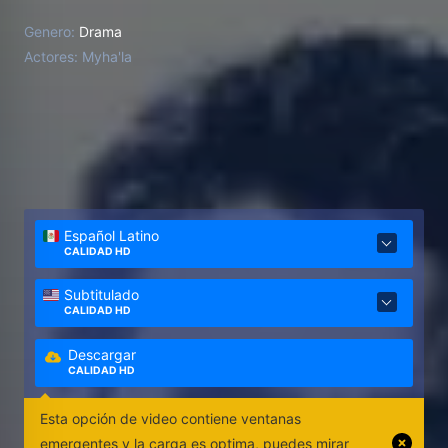
Genero:
Drama
Actores:
Myha'la
Español Latino
CALIDAD HD
Subtitulado
CALIDAD HD
Descargar
CALIDAD HD
Esta opción de video contiene ventanas
emergentes y la carga es optima, puedes mirar