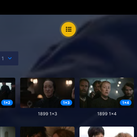
1
x
2
1
x
3
1
x
4
1899 1x3
1899 1x4