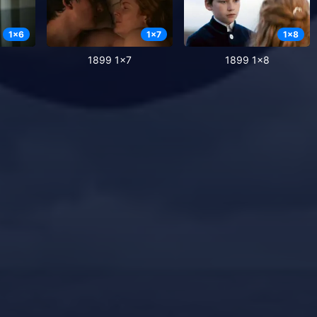
1
x
6
1
x
7
1
x
8
1899 1x7
1899 1x8