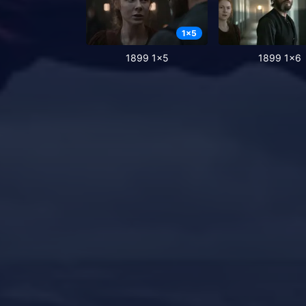
1
x
5
1899 1x5
1899 1x6