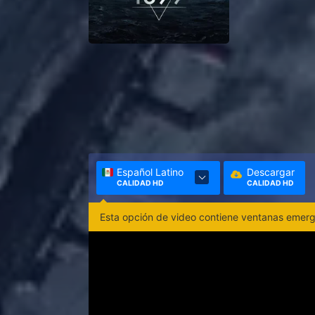
Español Latino
Descargar
CALIDAD HD
CALIDAD HD
Esta opción de video contiene ventanas emerge