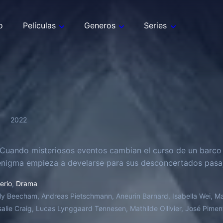
o
Películas
Generos
Series
2022
Cuando misteriosos eventos cambian el curso de un barco
nigma empieza a develarse para sus desconcertados pasaj
erio
,
Drama
ly Beecham, Andreas Pietschmann, Aneurin Barnard, Isabella Wei, Mac
salie Craig, Lucas Lynggaard Tønnesen, Mathilde Ollivier, José Pim