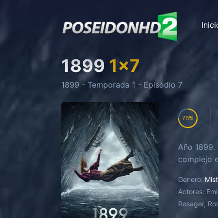
Inici
1899
1
x
7
1899
- Temporada
1
- Episodio
7
76
Año 1899. 
complejo e
Genero:
Mist
Actores:
Emi
Rosager, Ro