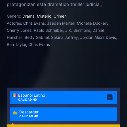
protagonizan este dramático thriller judicial,
adaptación de la exitosa novela de William Landay.
Genero:
Drama
,
Misterio
,
Crimen
Actores:
Chris Evans, Jaeden Martell, Michelle Dockery,
Cherry Jones, Pablo Schreiber, J.K. Simmons, Daniel
Henshall, Betty Gabriel, Sakina Jaffrey, Jordan Alexa Davis,
Ben Taylor, Chris Evans
Español Latino
CALIDAD HD
Descargar
CALIDAD HD