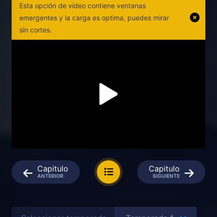
Esta opción de video contiene ventanas
emergentes y la carga es optima, puedes mirar
sin cortes.
Capitulo
Capitulo
ANTERIOR
SIGUIENTE