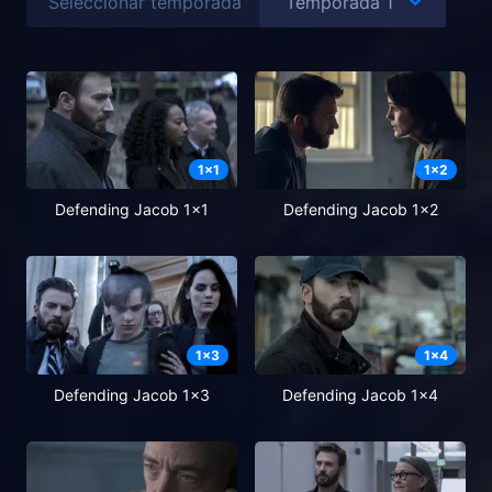
Seleccionar temporada
1
x
1
1
x
2
Defending Jacob 1x1
Defending Jacob 1x2
1
x
3
1
x
4
Defending Jacob 1x3
Defending Jacob 1x4