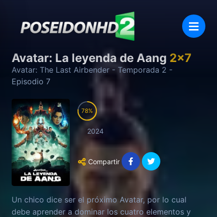
Avatar: La leyenda de Aang
2
x
7
Avatar: The Last Airbender
- Temporada
2
-
Episodio
7
78
2024
Compartir
Un chico dice ser el próximo Avatar, por lo cual
debe aprender a dominar los cuatro elementos y