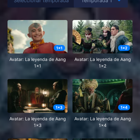
Seleccionar temporada
1
x
1
1
x
2
Avatar: La leyenda de Aang
Avatar: La leyenda de Aang
1x1
1x2
1
x
3
1
x
4
Avatar: La leyenda de Aang
Avatar: La leyenda de Aang
1x3
1x4