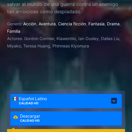
salvar al mundo de una guerra contra un enemigo
tan ambicioso como despiadado.
Genero:
Acción
,
Aventura
,
Ciencia ficción
,
Fantasía
,
Drama
,
Familia
Actores:
Gordon Cormier, Kiawentiio, Ian Ousley, Dallas Liu,
Miyako, Teresa Huang, Phinneas Kiyomura
Español Latino
CALIDAD HD
Descargar
CALIDAD HD