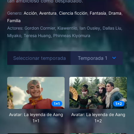
tan ambicioso como despiadado.
Genero:
Acción
,
Aventura
,
Ciencia ficción
,
Fantasía
,
Drama
,
Familia
Actores:
Gordon Cormier, Kiawentiio, Ian Ousley, Dallas Liu,
Miyako, Teresa Huang, Phinneas Kiyomura
Seleccionar temporada
1
x
1
1
x
2
Avatar: La leyenda de Aang
Avatar: La leyenda de Aang
1x1
1x2