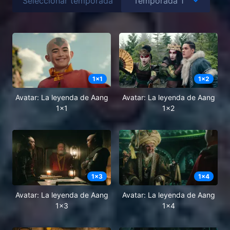
Seleccionar temporada
1
x
1
1
x
2
Avatar: La leyenda de Aang
Avatar: La leyenda de Aang
1x1
1x2
1
x
3
1
x
4
Avatar: La leyenda de Aang
Avatar: La leyenda de Aang
1x3
1x4