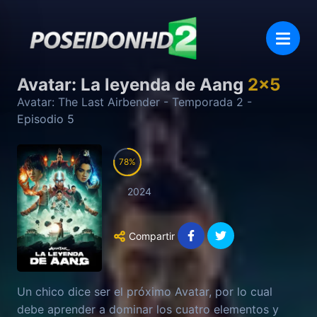
Avatar: La leyenda de Aang
2
x
5
Avatar: The Last Airbender
- Temporada
2
-
Episodio
5
78
2024
Compartir
Un chico dice ser el próximo Avatar, por lo cual
debe aprender a dominar los cuatro elementos y