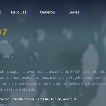
o
Películas
Generos
Series
x
7
sodio
7
2019
ters sigue las aventuras y hazañas de S.A.M, un droide de
obot de mantenimiento descartado y un fugitivo impetuoso y
 un viaje inolvidable en un mundo fantástico y peligroso e
e un reino asediado.
mación
,
Ciencia ficción
,
Fantasía
,
Acción
,
Aventura
岡禎丞