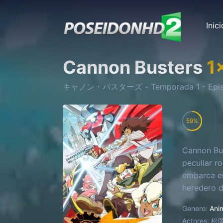
Inici
Cannon Busters
1
キャノン・バスターズ
- Temporada
1
- Epi
59
Cannon Bus
peculiar r
embarca en
heredero d
Genero:
Ani
Actores:
松