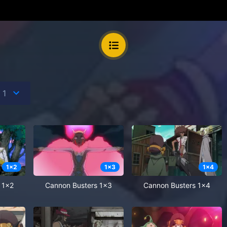
1
x
2
1
x
3
1
x
4
 1x2
Cannon Busters 1x3
Cannon Busters 1x4