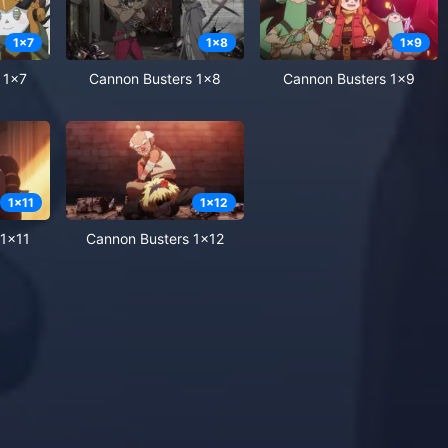
1
x
7
1
x
8
1
x
9
 1x7
Cannon Busters 1x8
Cannon Busters 1x9
1
x
11
1
x
12
 1x11
Cannon Busters 1x12