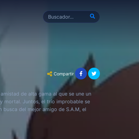
Compartir
 amistad de alta gama al que se une un
 mortal. Juntos, el trío improbable se
n busca del mejor amigo de S.A.M, el