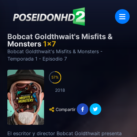
Bobcat Goldthwait's Misfits &
Monsters
1
x
7
Bobcat Goldthwait's Misfits & Monsters
-
Temporada
1
- Episodio
7
57
2018
Compartir
El escritor y director Bobcat Goldthwait presenta