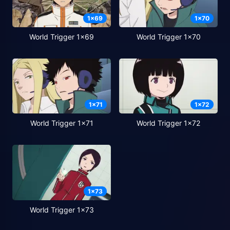
1
x
69
1
x
70
World Trigger 1x69
World Trigger 1x70
1
x
71
1
x
72
World Trigger 1x71
World Trigger 1x72
1
x
73
World Trigger 1x73