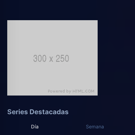
Series Destacadas
Día
Semana