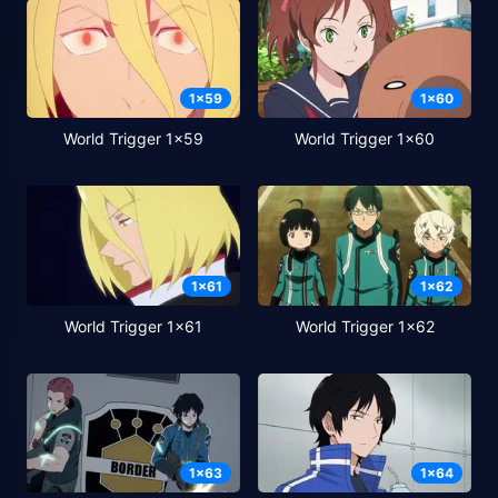
1
x
59
1
x
60
World Trigger 1x59
World Trigger 1x60
1
x
61
1
x
62
World Trigger 1x61
World Trigger 1x62
1
x
63
1
x
64