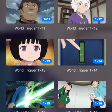
1
x
11
1
x
12
World Trigger 1x11
World Trigger 1x12
1
x
13
1
x
14
World Trigger 1x13
World Trigger 1x14
1
x
15
1
x
16