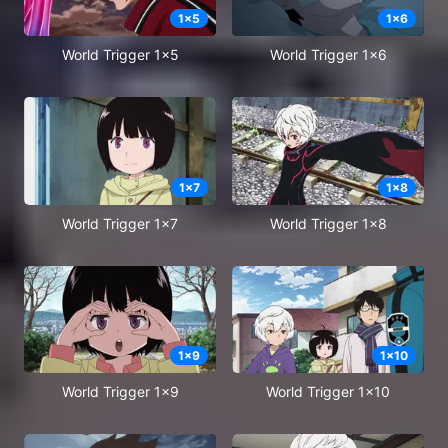
1
x
5
1
x
6
World Trigger 1x5
World Trigger 1x6
1
x
7
1
x
8
World Trigger 1x7
World Trigger 1x8
1
x
9
1
x
10
World Trigger 1x9
World Trigger 1x10