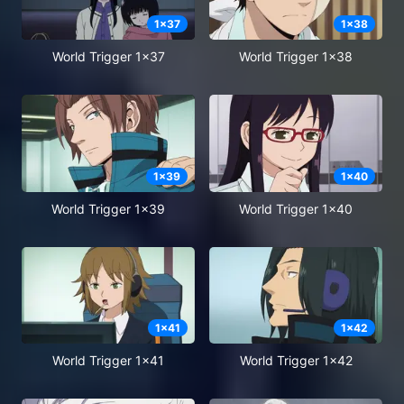
1
x
37
1
x
38
World Trigger 1x37
World Trigger 1x38
1
x
39
1
x
40
World Trigger 1x39
World Trigger 1x40
1
x
41
1
x
42
World Trigger 1x41
World Trigger 1x42