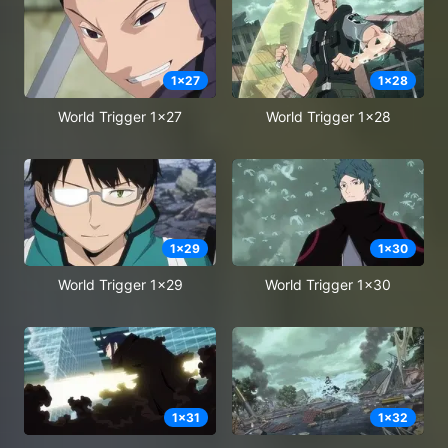
1
x
27
1
x
28
World Trigger 1x27
World Trigger 1x28
1
x
29
1
x
30
World Trigger 1x29
World Trigger 1x30
1
x
31
1
x
32