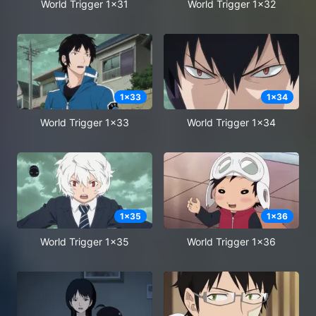
World Trigger 1x31
World Trigger 1x32
1
x
33
1
x
34
World Trigger 1x33
World Trigger 1x34
1
x
35
1
x
36
World Trigger 1x35
World Trigger 1x36