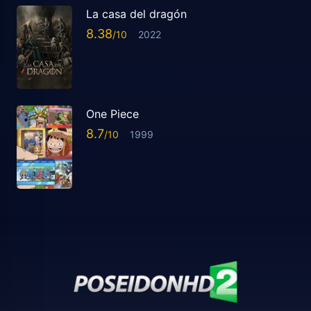
La casa del dragón
8.38
2022
One Piece
8.7
1999