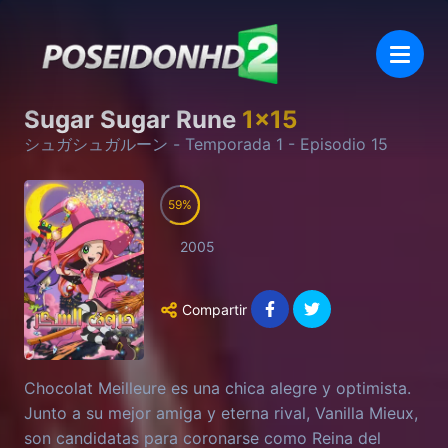
Sugar Sugar Rune
1
x
15
シュガシュガルーン
- Temporada
1
- Episodio
15
59
2005
Compartir
Chocolat Meilleure es una chica alegre y optimista.
Junto a su mejor amiga y eterna rival, Vanilla Mieux,
son candidatas para coronarse como Reina del