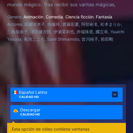
mundo mágico. Tras recibir sus varitas mágicas,
parten hacia el mundo humano con una misión
Genero:
Animación
,
Comedia
,
Ciencia ficción
,
Fantasía
crucial: recolectar corazones, y quien consiga más
Actores:
雨蘭咲木子, 内藤玲, 齋藤彩夏, 阿部彬名, 松本まりか,
será coronada Reina, cambiando sus vidas para
三橋加奈子, 津田健次郎, 伊瀬茉莉也, 井端珠里, 國立幸, Yuuichi
siempre. Los corazones, reflejo de los más
Yasoda, 菊池こころ, Sumi Shimamoto, 皆川純子, 前田剛
profundos sentimientos humanos, vienen en
diversos colores y valores. Con la guía de su
mentor, Rockin' Robin, Chocolat y Vanilla inician su
competencia en la escuela del mundo humano,
enfrentando desafíos y revelaciones sorprendentes.
Amistades se pondrán a prueba y nuevas rivalidades
surgirán, cada corazón recolectado es un paso
Español Latino
hacia la corona. Con el destino del mundo mágico
CALIDAD HD
en juego, ¿quién ganará esta épica aventura? ¡La
batalla por el título de Reina está por comenzar!
Descargar
CALIDAD HD
Esta opción de video contiene ventanas