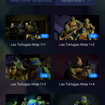
Seleccionar temporada
1
x
1
1
x
2
Las Tortugas Ninja 1x1
Las Tortugas Ninja 1x2
1
x
3
1
x
4
Las Tortugas Ninja 1x3
Las Tortugas Ninja 1x4