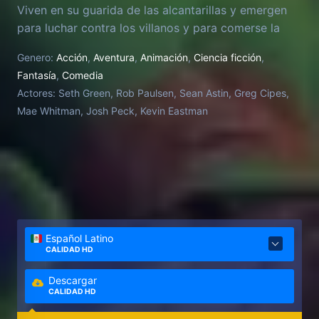
Viven en su guarida de las alcantarillas y emergen
para luchar contra los villanos y para comerse la
pizza más deliciosa del mundo.
Genero:
Acción
,
Aventura
,
Animación
,
Ciencia ficción
,
Fantasía
,
Comedia
Actores:
Seth Green, Rob Paulsen, Sean Astin, Greg Cipes,
Mae Whitman, Josh Peck, Kevin Eastman
Español Latino
CALIDAD HD
Descargar
CALIDAD HD