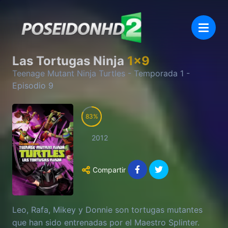
Las Tortugas Ninja
1
x
9
Teenage Mutant Ninja Turtles
- Temporada
1
-
Episodio
9
83
2012
Compartir
Leo, Rafa, Mikey y Donnie son tortugas mutantes
que han sido entrenadas por el Maestro Splinter.