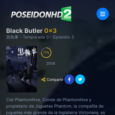
Black Butler
0
x
3
黒執事
- Temporada
0
- Episodio
3
77
2008
Compartir
Ciel Phantomhive, Conde de Phantomhive y
propietario de Juguetes Phantom, la compañía de
juguetes más grande de la Inglaterra Victoriana, es