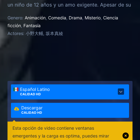
un niño de 12 años y un amo exigente. Apesar de su
corta edad, Ciel Phantomhive cuenta con la
Genero:
Animación
,
Comedia
,
Drama
,
Misterio
,
Ciencia
confianza total de la Reina Victoria para hacerse
ficción
,
Fantasía
cargo de ciertos "casos" de índole extraña. A su
Actores:
小野大輔, 坂本真綾
lado siempre está Sebastian Michaels, el perfecto
mayordomo inglés en todos los sentidos, quien
puede, de la manera más rápida y eficiente, tanto
mantener la mansión en perfecto estado como
derrotar a cualquier enemigo que se atreva a
interponerse en su camino. Pero qué es
exactamente lo que el Conde de Phantomhive
Español Latino
busca, y cuáles son las verdaderas intenciones de
CALIDAD HD
Sebastian, son las cuestiones que en realidad
absolutamente nadie conoce.
Descargar
CALIDAD HD
Esta opción de video contiene ventanas
emergentes y la carga es optima, puedes mirar