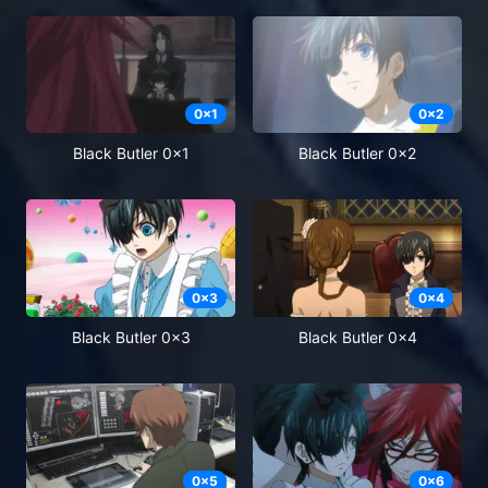
0
x
1
0
x
2
Black Butler 0x1
Black Butler 0x2
0
x
3
0
x
4
Black Butler 0x3
Black Butler 0x4
0
x
5
0
x
6