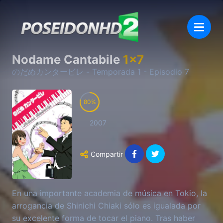
Nodame Cantabile
1
x
7
のだめカンタービレ
- Temporada
1
- Episodio
7
80
2007
Compartir
En una importante academia de música en Tokio, la
arrogancia de Shinichi Chiaki sólo es igualada por
su excelente forma de tocar el piano. Tras haber