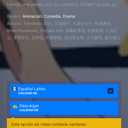
tenido una pelea con su maestro, Chiaki va tras su
sueño de ser director de orquesta, pero tiene
Genero:
Animación
,
Comedia
,
Drama
muchos problemas para relacionarse con sus
Actores:
Tomokazu Seki, 川澄綾子, 大原さやか, 松風雅也,
colegas estudiantes, y con sus fobias a volar en
Rinko Kawakami, Shizuka Itoh, 須藤絵里花, 佐藤聡美, 江原正
avión y al mar, que le impiden salir de Japón a
士, 津田匠子, 日野聡, 中西英樹, 浅沼晋太郎, 小川真司, 森川智之
cumplir sus sueños. Además todo lo empeora
Megumi Noda, la nueva compañera pianista de
Chiaki que se ha autoproclama como su
novia/esposa, insiste en que la llamen "Nodame" y
vive justo al lado de él, creando situaciones cómicas
y disparatadas.
Español Latino
CALIDAD HD
Descargar
CALIDAD HD
Esta opción de video contiene ventanas