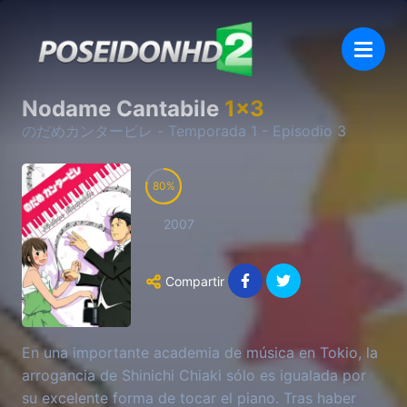
Nodame Cantabile
1
x
3
のだめカンタービレ
- Temporada
1
- Episodio
3
80
2007
Compartir
En una importante academia de música en Tokio, la
arrogancia de Shinichi Chiaki sólo es igualada por
su excelente forma de tocar el piano. Tras haber