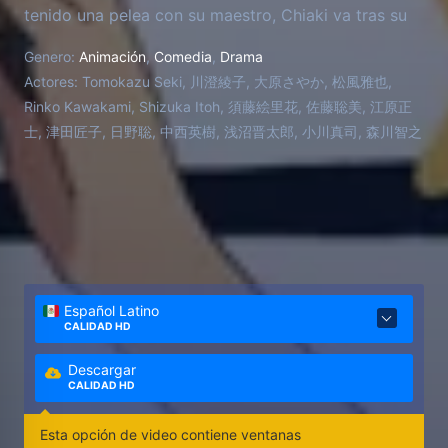
tenido una pelea con su maestro, Chiaki va tras su
sueño de ser director de orquesta, pero tiene
Genero:
Animación
,
Comedia
,
Drama
muchos problemas para relacionarse con sus
Actores:
Tomokazu Seki, 川澄綾子, 大原さやか, 松風雅也,
colegas estudiantes, y con sus fobias a volar en
Rinko Kawakami, Shizuka Itoh, 須藤絵里花, 佐藤聡美, 江原正
avión y al mar, que le impiden salir de Japón a
士, 津田匠子, 日野聡, 中西英樹, 浅沼晋太郎, 小川真司, 森川智之
cumplir sus sueños. Además todo lo empeora
Megumi Noda, la nueva compañera pianista de
Chiaki que se ha autoproclama como su
novia/esposa, insiste en que la llamen "Nodame" y
vive justo al lado de él, creando situaciones cómicas
y disparatadas.
Español Latino
CALIDAD HD
Descargar
CALIDAD HD
Esta opción de video contiene ventanas