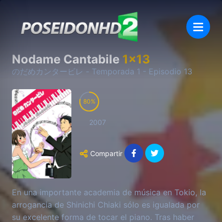
Nodame Cantabile
1
x
13
のだめカンタービレ
- Temporada
1
- Episodio
13
80
2007
Compartir
En una importante academia de música en Tokio, la
arrogancia de Shinichi Chiaki sólo es igualada por
su excelente forma de tocar el piano. Tras haber