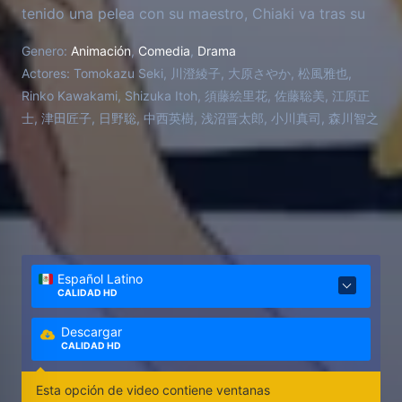
tenido una pelea con su maestro, Chiaki va tras su
sueño de ser director de orquesta, pero tiene
Genero:
Animación
,
Comedia
,
Drama
muchos problemas para relacionarse con sus
Actores:
Tomokazu Seki, 川澄綾子, 大原さやか, 松風雅也,
colegas estudiantes, y con sus fobias a volar en
Rinko Kawakami, Shizuka Itoh, 須藤絵里花, 佐藤聡美, 江原正
avión y al mar, que le impiden salir de Japón a
士, 津田匠子, 日野聡, 中西英樹, 浅沼晋太郎, 小川真司, 森川智之
cumplir sus sueños. Además todo lo empeora
Megumi Noda, la nueva compañera pianista de
Chiaki que se ha autoproclama como su
novia/esposa, insiste en que la llamen "Nodame" y
vive justo al lado de él, creando situaciones cómicas
y disparatadas.
Español Latino
CALIDAD HD
Descargar
CALIDAD HD
Esta opción de video contiene ventanas