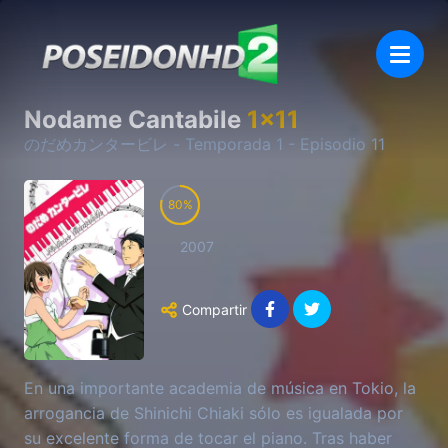
Nodame Cantabile
1
x
11
のだめカンタービレ
- Temporada
1
- Episodio
11
80
2007
Compartir
En una importante academia de música en Tokio, la
arrogancia de Shinichi Chiaki sólo es igualada por
su excelente forma de tocar el piano. Tras haber