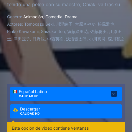
tenido una pelea con su maestro, Chiaki va tras su
sueño de ser director de orquesta, pero tiene
Genero:
Animación
,
Comedia
,
Drama
muchos problemas para relacionarse con sus
Actores:
Tomokazu Seki, 川澄綾子, 大原さやか, 松風雅也,
colegas estudiantes, y con sus fobias a volar en
Rinko Kawakami, Shizuka Itoh, 須藤絵里花, 佐藤聡美, 江原正
avión y al mar, que le impiden salir de Japón a
士, 津田匠子, 日野聡, 中西英樹, 浅沼晋太郎, 小川真司, 森川智之
cumplir sus sueños. Además todo lo empeora
Megumi Noda, la nueva compañera pianista de
Chiaki que se ha autoproclama como su
novia/esposa, insiste en que la llamen "Nodame" y
vive justo al lado de él, creando situaciones cómicas
y disparatadas.
Español Latino
CALIDAD HD
Descargar
CALIDAD HD
Esta opción de video contiene ventanas