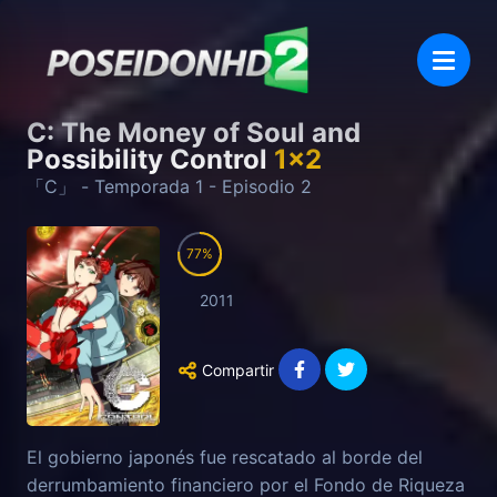
C: The Money of Soul and
Possibility Control
1
x
2
「C」
- Temporada
1
- Episodio
2
77
2011
Compartir
El gobierno japonés fue rescatado al borde del
derrumbamiento financiero por el Fondo de Riqueza