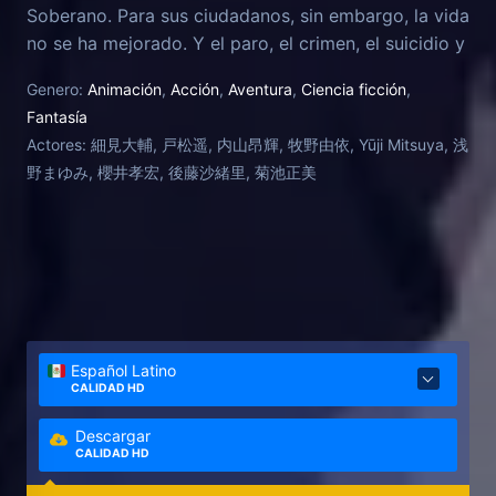
Soberano. Para sus ciudadanos, sin embargo, la vida
no se ha mejorado. Y el paro, el crimen, el suicidio y
la desesperación no tienen freno. Kimimaro, criado
Genero:
Animación
,
Acción
,
Aventura
,
Ciencia ficción
,
por su abuela materna después de la desaparición
Fantasía
de su padre y la muerte de su madre, es un
Actores:
細見大輔, 戸松遥, 内山昂輝, 牧野由依, Yūji Mitsuya, 浅
estudiante de beca cuyo sueño es evitar todo esto y
野まゆみ, 櫻井孝宏, 後藤沙緒里, 菊池正美
vivir una vida estable. Un día, sin embargo, él
encuentra a un hombre que le ofrece una gran suma
de dinero si él esta de acuerdo con devolverlo. De
aquí en adelante su destino cambia radicalmente, ha
entrado en un área misteriosa conocida como "El
Distrito Financiero".
Español Latino
CALIDAD HD
Descargar
CALIDAD HD