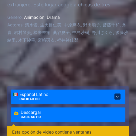
extranjero. Este lugar acoge a chicas de tres
escuelas exclusivas para señoritas: Saint Mitre, Saint
Genero:
Animación
,
Drama
Spica y Saint Le Rime. Tras conocer a su compañera
Actores:
清水愛, 生天目仁美, 中原麻衣, 野田順子, 斎藤千和, 氷
de habitación, Tamao Suzumi, y hacerse amiga de
青, 岩村琴美, 松来未祐, 桑谷夏子, 中島沙樹, 野川さくら, 後藤沙
diversas chicas, pensaba que su vida escolar sería
緒里, 木下紗華, 宮崎羽衣, 福井裕佳梨
ordinaria. Sin embargo, conoce a la representante
de las tres escuelas, Shizuma Hanazano, también
conocida como Étoile, quien es querida por todas
las estudiantes. Ambas tienen un peculiar primer
encuentro, y Shizuma parece sentir una simpatía
inusual por Nagisa. Jamás imaginó que unos simples
lazos de amistad podrían transformarse en algo más
Español Latino
profundo.
CALIDAD HD
Descargar
CALIDAD HD
Esta opción de video contiene ventanas