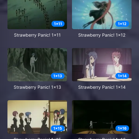
1
x
11
1
x
12
Strawberry Panic! 1x11
Strawberry Panic! 1x12
1
x
13
1
x
14
Strawberry Panic! 1x13
Strawberry Panic! 1x14
1
x
15
1
x
16