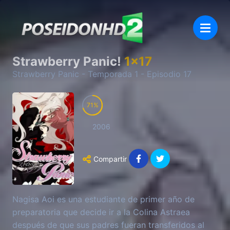
Strawberry Panic!
1
x
17
Strawberry Panic
- Temporada
1
- Episodio
17
71
2006
Compartir
Nagisa Aoi es una estudiante de primer año de
preparatoria que decide ir a la Colina Astraea
después de que sus padres fueran transferidos al