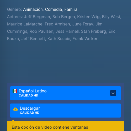
Genero:
Animación
,
Comedia
,
Familia
Actores:
Jeff Bergman, Bob Bergen, Kristen Wiig, Billy West,
Maurice LaMarche, Fred Armisen, June Foray, Jim
Cummings, Rob Paulsen, Jess Harnell, Stan Freberg, Eric
Bauza, Jeff Bennett, Kath Soucie, Frank Welker
Español Latino
CALIDAD HD
Descargar
CALIDAD HD
Esta opción de video contiene ventanas