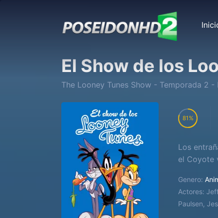
Inici
El Show de los Lo
The Looney Tunes Show
- Temporada
2
- 
81
Los entrañ
el Coyote 
Genero:
Ani
Actores:
Jef
Paulsen, Jes