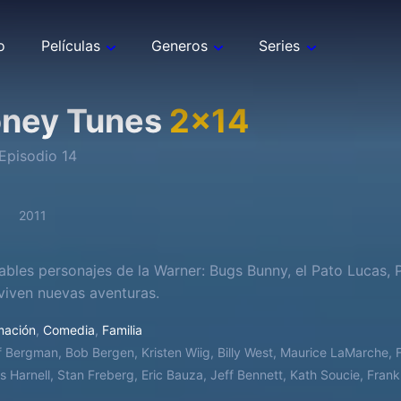
o
Películas
Generos
Series
oney Tunes
2
x
14
Episodio
14
2011
ables personajes de la Warner: Bugs Bunny, el Pato Lucas, Po
viven nuevas aventuras.
mación
,
Comedia
,
Familia
f Bergman, Bob Bergen, Kristen Wiig, Billy West, Maurice LaMarche,
s Harnell, Stan Freberg, Eric Bauza, Jeff Bennett, Kath Soucie, Fran