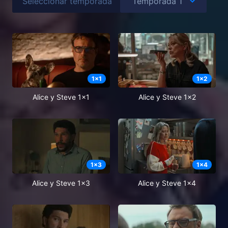
Seleccionar temporada
1
x
1
1
x
2
Alice y Steve 1x1
Alice y Steve 1x2
1
x
3
1
x
4
Alice y Steve 1x3
Alice y Steve 1x4