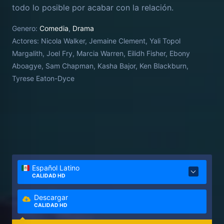
todo lo posible por acabar con la relación.
Desafortunadamente para ella, Steve está más que
Genero:
Comedia
,
Drama
preparado para el ataque, y lo que empieza como
Actores:
Nicola Walker, Jemaine Clement, Yali Topol
una amistad perfecta se convierte en una auténtica
Margalith, Joel Fry, Marcia Warren, Eilidh Fisher, Ebony
pelea.
Aboagye, Sam Chapman, Kasha Bajor, Ken Blackburn,
Tyrese Eaton-Dyce
Español Latino
CALIDAD HD
Descargar
CALIDAD HD