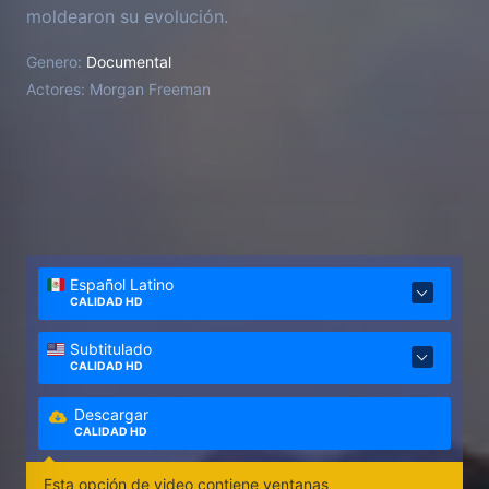
moldearon su evolución.
Genero:
Documental
Actores:
Morgan Freeman
Español Latino
CALIDAD HD
Subtitulado
CALIDAD HD
Descargar
CALIDAD HD
Esta opción de video contiene ventanas