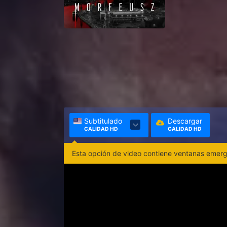
Subtitulado
Descargar
CALIDAD HD
CALIDAD HD
Esta opción de video contiene ventanas emerge