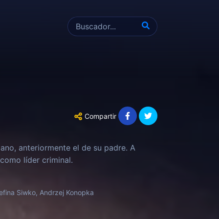
Compartir
ano, anteriormente el de su padre. A
como líder criminal.
zefina Siwko, Andrzej Konopka