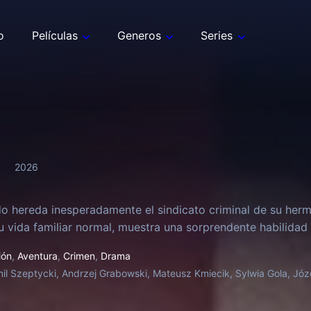
o
Películas
Generos
Series
2026
 hereda inesperadamente el sindicato criminal de su herm
u vida familiar normal, muestra una sorprendente habilidad 
ión
,
Aventura
,
Crimen
,
Drama
il Szeptycki, Andrzej Grabowski, Mateusz Kmiecik, Sylwia Gola, Jó