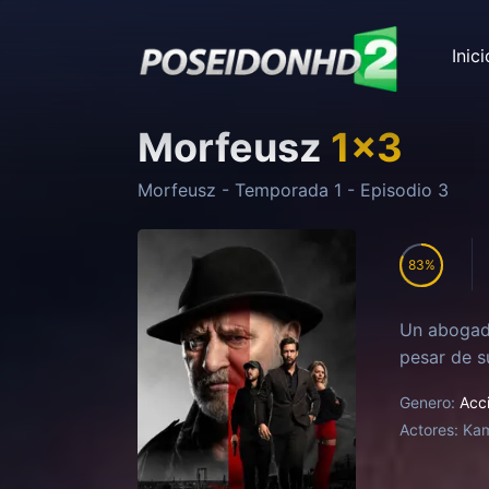
Inici
Morfeusz
1
x
3
Morfeusz
- Temporada
1
- Episodio
3
83
Un abogado
pesar de s
Genero:
Acc
Actores:
Kam