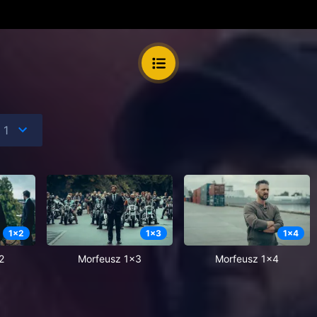
1
x
2
1
x
3
1
x
4
2
Morfeusz 1x3
Morfeusz 1x4