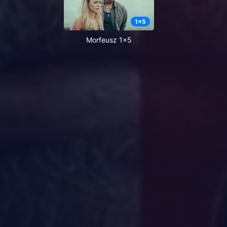
1
x
5
Morfeusz 1x5